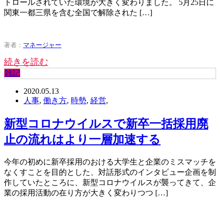
トロールされていた環境が大きく変わりました。 5月25日に
関東一都三県を含む全国で解除された […]
著者：
マネージャー
続きを読む
雑記
2020.05.13
人事
,
働き方
,
時勢
,
経営
,
新型コロナウイルスで新卒一括採用廃
止の流れはより一層加速する
今年の初めに新卒採用のおける大学生と企業のミスマッチを
なくすことを目的とした、対話形式のインタビュー企画を制
作していたところに、新型コロナウイルスが襲ってきて、企
業の採用活動の在り方が大きく変わりつつ […]