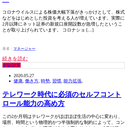
コロナウイルスによる株価大幅下落がきっかけとして、株式
などをはじめとした投資を考える人が増えています。実際に
2月以降にネット証券の新規口座開設数が急増したというこ
とが取り上げられています。 コロナショ […]
著者：
マネージャー
続きを読む
トレンド
2020.05.27
健康
,
働き方
,
時勢
,
習慣
,
能力拡張
,
テレワーク時代に必須のセルフコント
ロール能力の高め方
この2か月弱はテレワークがほぼほぼ生活の中心に変わり、
場所、時間という物理的かつ半強制的な制約によって、コン