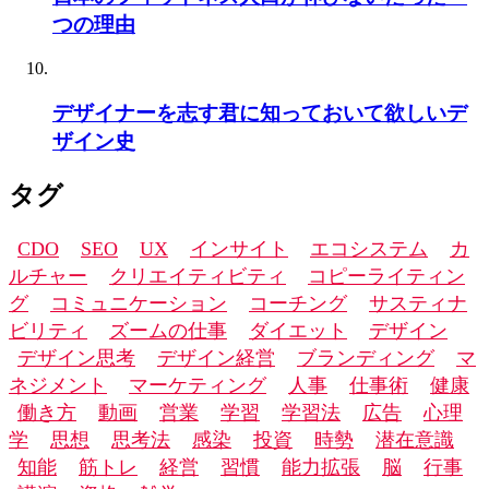
つの理由
デザイナーを志す君に知っておいて欲しいデ
ザイン史
タグ
CDO
SEO
UX
インサイト
エコシステム
カ
ルチャー
クリエイティビティ
コピーライティン
グ
コミュニケーション
コーチング
サスティナ
ビリティ
ズームの仕事
ダイエット
デザイン
デザイン思考
デザイン経営
ブランディング
マ
ネジメント
マーケティング
人事
仕事術
健康
働き方
動画
営業
学習
学習法
広告
心理
学
思想
思考法
感染
投資
時勢
潜在意識
知能
筋トレ
経営
習慣
能力拡張
脳
行事