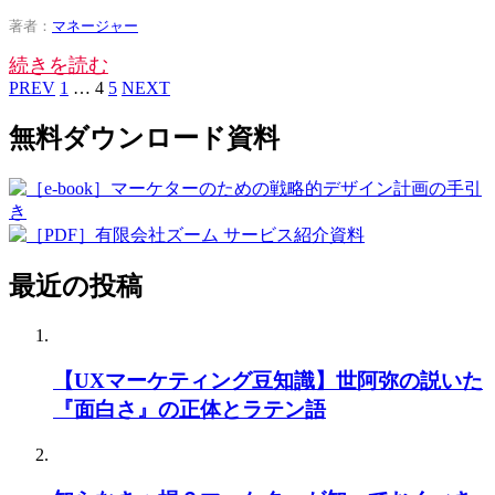
著者：
マネージャー
続きを読む
PREV
1
…
4
5
NEXT
無料ダウンロード資料
最近の投稿
【UXマーケティング豆知識】世阿弥の説いた
『面白さ』の正体とラテン語