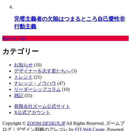
完璧主義者の欠陥はつまるところ自己愛性非
行動主義
Back to Top
カテゴリー
お知らせ
(10)
デザイナーを志す君たちへ
(3)
トレンド
(21)
ナレッジ・ノウハウ
(47)
リーダーシップコラム
(10)
雑記
(55)
有限会社ズーム公式サイト
X公式アカウント
Copyright ©
ZOOM-DESIGN.JP
All Rights Reserved.
ズームブ
ログ｜デザイン戦略のアレコレ by
FIT-Web Create
. Powered