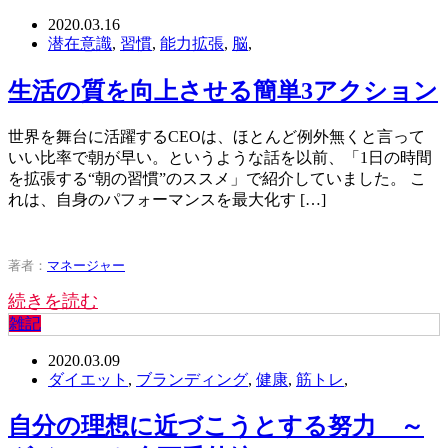
2020.03.16
潜在意識
,
習慣
,
能力拡張
,
脳
,
生活の質を向上させる簡単3アクション
世界を舞台に活躍するCEOは、ほとんど例外無くと言って
いい比率で朝が早い。というような話を以前、「1日の時間
を拡張する“朝の習慣”のススメ」で紹介していました。 こ
れは、自身のパフォーマンスを最大化す […]
著者：
マネージャー
続きを読む
雑記
2020.03.09
ダイエット
,
ブランディング
,
健康
,
筋トレ
,
自分の理想に近づこうとする努力 ～