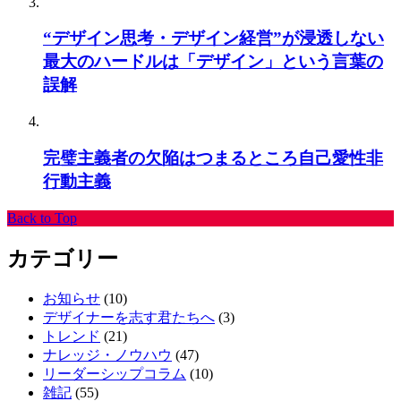
“デザイン思考・デザイン経営”が浸透しない
最大のハードルは「デザイン」という言葉の
誤解
完璧主義者の欠陥はつまるところ自己愛性非
行動主義
Back to Top
カテゴリー
お知らせ
(10)
デザイナーを志す君たちへ
(3)
トレンド
(21)
ナレッジ・ノウハウ
(47)
リーダーシップコラム
(10)
雑記
(55)