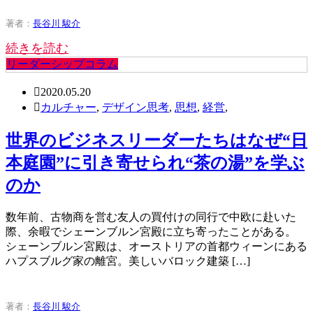
著者：
長谷川 駿介
続きを読む
リーダーシップコラム
2020.05.20
カルチャー
,
デザイン思考
,
思想
,
経営
,
世界のビジネスリーダーたちはなぜ“日
本庭園”に引き寄せられ“茶の湯”を学ぶ
のか
数年前、古物商を営む友人の買付けの同行で中欧に赴いた
際、余暇でシェーンブルン宮殿に立ち寄ったことがある。
シェーンブルン宮殿は、オーストリアの首都ウィーンにある
ハプスブルグ家の離宮。美しいバロック建築 […]
著者：
長谷川 駿介