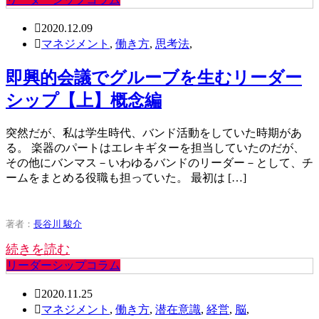
2020.12.09
マネジメント
,
働き方
,
思考法
,
即興的会議でグルーブを生むリーダー
シップ【上】概念編
突然だが、私は学生時代、バンド活動をしていた時期があ
る。 楽器のパートはエレキギターを担当していたのだが、
その他にバンマス－いわゆるバンドのリーダー－として、チ
ームをまとめる役職も担っていた。 最初は […]
著者：
長谷川 駿介
続きを読む
リーダーシップコラム
2020.11.25
マネジメント
,
働き方
,
潜在意識
,
経営
,
脳
,