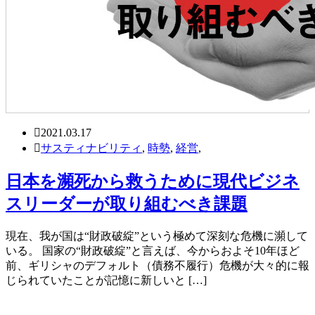
2021.03.17
サスティナビリティ
,
時勢
,
経営
,
日本を瀕死から救うために現代ビジネ
スリーダーが取り組むべき課題
現在、我が国は“財政破綻”という極めて深刻な危機に瀕して
いる。 国家の“財政破綻”と言えば、今からおよそ10年ほど
前、ギリシャのデフォルト（債務不履行）危機が大々的に報
じられていたことが記憶に新しいと […]