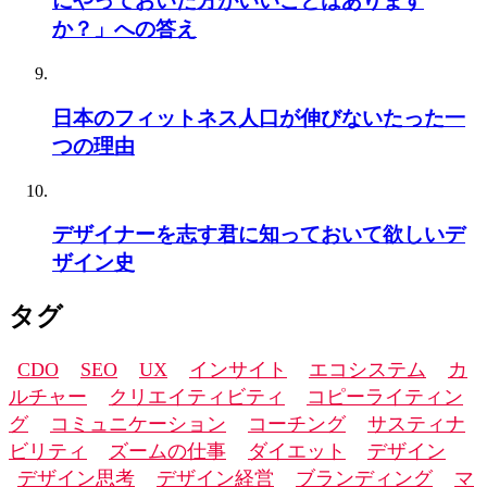
にやっておいた方がいいことはあります
か？」への答え
日本のフィットネス人口が伸びないたった一
つの理由
デザイナーを志す君に知っておいて欲しいデ
ザイン史
タグ
CDO
SEO
UX
インサイト
エコシステム
カ
ルチャー
クリエイティビティ
コピーライティン
グ
コミュニケーション
コーチング
サスティナ
ビリティ
ズームの仕事
ダイエット
デザイン
デザイン思考
デザイン経営
ブランディング
マ