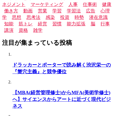
ネジメント
マーケティング
人事
仕事術
健康
働き方
動画
営業
学習
学習法
広告
心理
学
思想
思考法
感染
投資
時勢
潜在意識
知能
筋トレ
経営
習慣
能力拡張
脳
行事
講演
資格
雑学
注目が集まっている投稿
ドラッカーとポーターで読み解く渋沢栄一の
『蟹穴主義』と競争優位
【MBA(経営管理修士)からMFA(美術学修士)
へ】サイエンスからアートに近づく現代ビジ
ネス