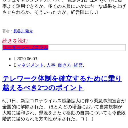
ップはマネジメント力だった。 規定された工程をいかに効
率よく運用できるか。多くの人員にいかに均一な成果を上げ
させられるか。そういった力が、経営陣に […]
著者：
長谷川 駿介
続きを読む
リーダーシップコラム
2020.06.03
マネジメント
,
人事
,
働き方
,
経営
,
テレワーク体制を確立するために乗り
越えるべき2つのポイント
6月1日、新型コロナウイルス感染拡大に伴う緊急事態宣言が
全国的に解除された。 ほとんどの場面において自粛規制が
大幅に緩和され、県境をまたぐ移動の自粛についても今後段
階的に緩められる方向性が示された。コ […]