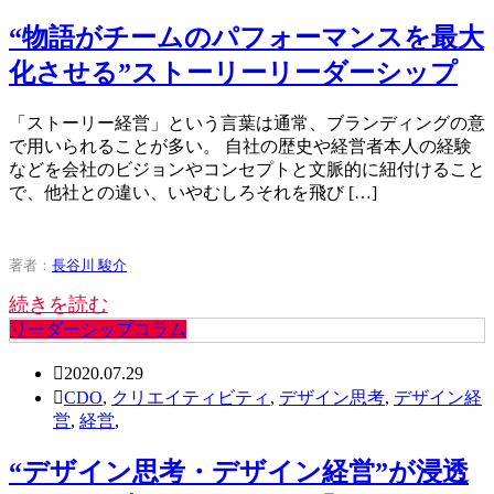
“物語がチームのパフォーマンスを最大
化させる”ストーリーリーダーシップ
「ストーリー経営」という言葉は通常、ブランディングの意
で用いられることが多い。 自社の歴史や経営者本人の経験
などを会社のビジョンやコンセプトと文脈的に紐付けること
で、他社との違い、いやむしろそれを飛び […]
著者：
長谷川 駿介
続きを読む
リーダーシップコラム
2020.07.29
CDO
,
クリエイティビティ
,
デザイン思考
,
デザイン経
営
,
経営
,
“デザイン思考・デザイン経営”が浸透