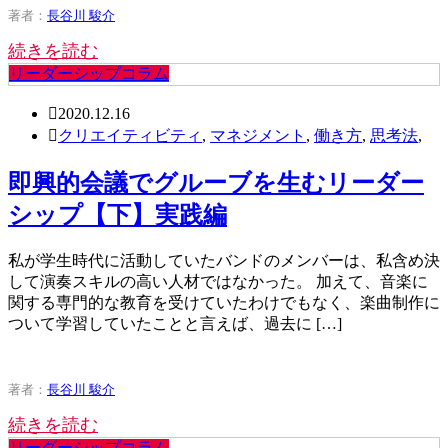
著者：
長谷川 駿介
続きを読む
リーダーシップコラム
2020.12.16
クリエイティビティ
,
マネジメント
,
働き方
,
思考法
,
即興的会議でグルーブを生むリーダー
シップ【下】実践編
私が学生時代に活動していたバンドのメンバーは、私含め決
して演奏スキルの高い人材ではなかった。 加えて、音楽に
関する専門的な教育を受けていたわけでもなく、楽曲制作に
ついて学習していたことと言えば、過去に […]
著者：
長谷川 駿介
続きを読む
リーダーシップコラム