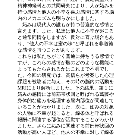
精神神経科との共同研究により、人が妬みを
持つ感情と他人の不幸を喜ぶ感情に関する脳
内のメカニズムを明らかにしました。
妬みは現代人の誰もが持つ普遍的な感情と
言えます。また、私達は他人に不幸が起こる
と通常同情をしますが、反対に喜ぶ場合もあ
り、”他人の不幸は蜜の味”と呼ばれる非道徳
な感情を持つことがあります。
これらは私たちがごく普通に持ちうる感情で
すが、これらの感情が脳のどのような機能に
よってもたらされるかはこれまで不明でし
た。今回の研究では、高橋らが考案した心理
課題を被験者に与え、その時の脳内の活動を
MRIにより解析しました。その結果、第１に
妬みの感情には前部帯状回と呼ばれる葛藤や
身体的な痛みを処理する脳内部位が関連して
いることがわかりました。次に、妬みの対象
の人物に不幸が起こると、線条体と呼ばれる
報酬に関連する部位が活動することがわかり
ました。さらに妬みに関連する前部帯状回の
活動が高い人ほど、他人の不幸に対して線条