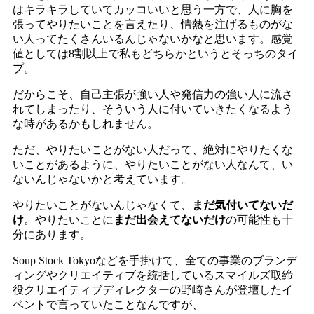
はキラキラしていてカッコいいと思う一方で、人に胸を
張ってやりたいことを言えたり、情熱を注げるものがな
い人ってたくさんいるんじゃないかなと思います。感覚
値としては8割以上で私もどちらかというとそっちのタイ
プ。
だからこそ、自己主張が強い人や発信力の強い人に流さ
れてしまったり、そういう人に付いていきたくなるよう
な時があるかもしれません。
ただ、やりたいことがない人だって、絶対にやりたくな
いことがあるように、やりたいことがない人なんて、い
ないんじゃないかと考えています。
やりたいことがないんじゃなくて、
まだ気付いてないだ
け
。やりたいことに
まだ出会えてないだけ
の可能性も十
分にあります。
Soup Stock Tokyoなどを手掛けて、全ての事業のブランデ
ィングやクリエイティブを統括しているスマイルズ取締
役クリエイティブディレクターの野崎さんが登壇したイ
ベントで言っていたことなんですが、