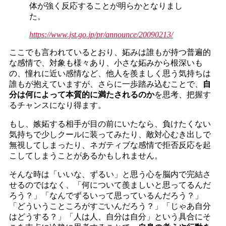
体が強く反応することが明らかとなりまし
た。
https://www.jst.go.jp/pr/announce/20090213/
ここでも言われているとおり、妬みは誰もが持つ普遍的
な感情で、対象も様々あり、小さな妬みから根深いも
の、憧れに近い感情など、他人を羨ましく思う気持ちは
誰もが抱えていますが、さらに一歩踏み込むことで、
自
分は何によって本質的に満たされるのか
を思考、把握す
るチャンスになり得ます。
もし、嫉妬する相手が目の前にいたなら、負けたくない
気持ちで少しクールに装ってみたり、敵対心むき出しで
無視してしまったり、ネガティブな感情で拒否反応を起
こしてしまうことがあるかもしれません。
そんな時は「いいな、ずるい」と思う心を脳内で完結さ
せるのではなく、「何について羨ましいと思ってるんだ
ろう？」「なんでずるいって思っているんだろう？」
「どういうこところがすごいんだろう？」「じゃあ自分
はどうする？」「人は人、自分は自分」という具合にそ