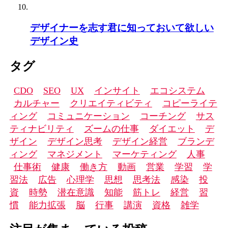
デザイナーを志す君に知っておいて欲しい
デザイン史
タグ
CDO
SEO
UX
インサイト
エコシステム
カルチャー
クリエイティビティ
コピーライテ
ィング
コミュニケーション
コーチング
サス
ティナビリティ
ズームの仕事
ダイエット
デ
ザイン
デザイン思考
デザイン経営
ブランデ
ィング
マネジメント
マーケティング
人事
仕事術
健康
働き方
動画
営業
学習
学
習法
広告
心理学
思想
思考法
感染
投
資
時勢
潜在意識
知能
筋トレ
経営
習
慣
能力拡張
脳
行事
講演
資格
雑学