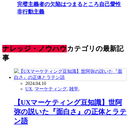
完璧主義者の欠陥はつまるところ自己愛性
非行動主義
ナレッジ・ノウハウ
カテゴリの最新記
事
2024.04.10
UX
,
マーケティング
,
雑学
,
【UXマーケティング豆知識】世阿
弥の説いた『面白さ』の正体とラテ
ン語