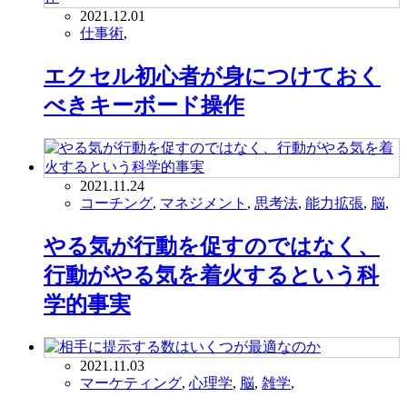
2021.12.01
仕事術
,
エクセル初心者が身につけておく
べきキーボード操作
2021.11.24
コーチング
,
マネジメント
,
思考法
,
能力拡張
,
脳
,
やる気が行動を促すのではなく、
行動がやる気を着火するという科
学的事実
2021.11.03
マーケティング
,
心理学
,
脳
,
雑学
,