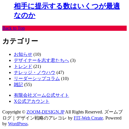
相手に提示する数はいくつが最適
なのか
Back to Top
カテゴリー
お知らせ
(10)
デザイナーを志す君たちへ
(3)
トレンド
(21)
ナレッジ・ノウハウ
(47)
リーダーシップコラム
(10)
雑記
(55)
有限会社ズーム公式サイト
X公式アカウント
Copyright ©
ZOOM-DESIGN.JP
All Rights Reserved.
ズームブ
ログ｜デザイン戦略のアレコレ by
FIT-Web Create
. Powered
by
WordPress
.