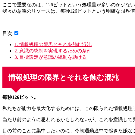
ここで重要なのは、126ビットという処理量が多いのか少な
我々の意識のリソースは、毎秒126ビットという明確な限界
目次
1.
情報処理の限界とそれを蝕む混沌
2.
意識の統制を実現するための条件
3.
目標設定が意識の統制を助ける
情報処理の限界とそれを蝕む混沌
毎秒126ビット。
私たちが能力を最大化するためには、この限られた情報処理
当たり前のように思われるかもしれないが、これを意識して
目の前のことに集中したいのに、今朝通勤途中で起きた嫌な