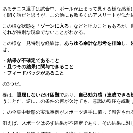
あるテニス選手は試合中、ボールが止まって見える様な感覚
く聞く話だと思うが、この他にも数多くのアスリートが似た
この様な状態を「
ゾーンに入る
」などと呼ぶこともあるが、
それが特別な現象でないことがわかる。
この様な一見特別な経験は、
あらゆる余計な思考を排除
し、
は、
・結果が不確定であること
・且つその結果に関与できること
・フィードバックがあること
の3つだ。
要は、
退屈しないだけ困難
であり、
自己効力感（達成できる
うことだ。逆にこの条件の何が欠けても、意識の秩序を統制
この全集中状態の実現事例がスポーツ選手に偏って報告され
例えば、スポーツは必ず結果が不確定であり、その結果に対