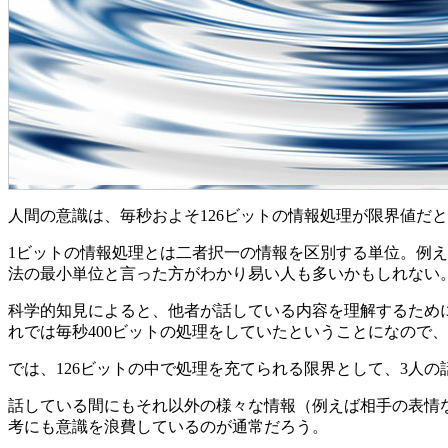
人間の意識は、毎秒およそ126ビットの情報処理が限界値だ
1ビットの情報処理とは二者択一の情報を区別する単位。例
法の最小単位と言った方がわかり易い人も多いかもしれない
科学的知見によると、他者が話している内容を理解するために
れでは毎秒400ビットの処理をしていたということになので
では、126ビットの中で処理を充てられる限界として、3人
話している間にもそれ以外の様々な情報（例えば相手の表情
考にも意識を浪費しているのが通常だろう。