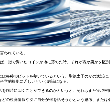
と言われている。
えば、指で弾いたコインが地に落ちた時、それが表か裏かを区
。
は毎秒40ビットを割いているという。聖徳太子のかの逸話に
、科学的根拠に乏しいという結論になる。
の話を同時に聞くことができるのかというと、それもまた実現根
などの視覚情報や次に自分が何を話そうかという思考、または