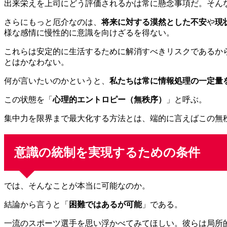
出来栄えを上司にどう評価されるかは常に懸念事項だ。そん
さらにもっと厄介なのは、
将来に対する漠然とした不安
や
現
様な感情に慢性的に意識を向けざるを得ない。
これらは安定的に生活するために解消すべきリスクであるか
とはかなわない。
何が言いたいのかというと、
私たちは常に情報処理の一定量
この状態を「
心理的エントロピー（無秩序）
」と呼ぶ。
集中力を限界まで最大化する方法とは、端的に言えばこの無
意識の統制を実現するための条件
では、そんなことが本当に可能なのか。
結論から言うと「
困難ではあるが可能
」である。
一流のスポーツ選手を思い浮かべてみてほしい。彼らは局所