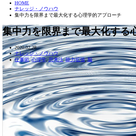
HOME
ナレッジ・ノウハウ
集中力を限界まで最大化する心理学的アプローチ
集中力を限界まで最大化する
2020.02.28
ナレッジ・ノウハウ
仕事術
,
心理学
,
思考法
,
能力拡張
,
脳