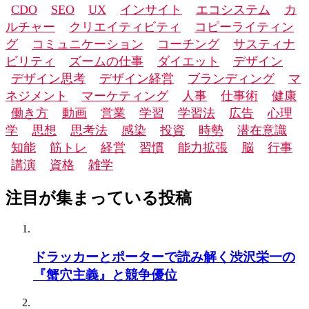
CDO
SEO
UX
インサイト
エコシステム
カ
ルチャー
クリエイティビティ
コピーライティン
グ
コミュニケーション
コーチング
サスティナ
ビリティ
ズームの仕事
ダイエット
デザイン
デザイン思考
デザイン経営
ブランディング
マ
ネジメント
マーケティング
人事
仕事術
健康
働き方
動画
営業
学習
学習法
広告
心理
学
思想
思考法
感染
投資
時勢
潜在意識
知能
筋トレ
経営
習慣
能力拡張
脳
行事
講演
資格
雑学
注目が集まっている投稿
ドラッカーとポーターで読み解く渋沢栄一の
『蟹穴主義』と競争優位