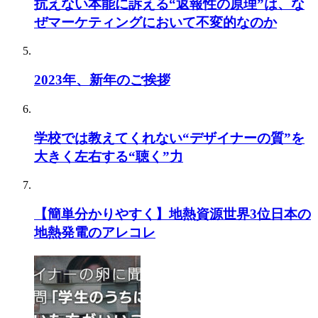
抗えない本能に訴える“返報性の原理”は、な
ぜマーケティングにおいて不変的なのか
2023年、新年のご挨拶
学校では教えてくれない“デザイナーの質”を
大きく左右する“聴く”力
【簡単分かりやすく】地熱資源世界3位日本の
地熱発電のアレコレ