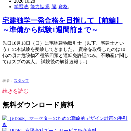
2020.10.28
学習法
,
能力拡張
,
脳
,
資格
,
宅建独学一発合格を目指して【前編】
～準備から試験1週間前まで～
先日10月18日（日）に宅地建物取引士（以下、宅建士とい
う）の本試験を受験してきました。 資格を取得したのは10
代の頃に危険物乙種第四類と運転免許証のみ。不動産に関し
てはズブの素人。 試験後の解答速報 […]
著者：
スタッフ
続きを読む
無料ダウンロード資料