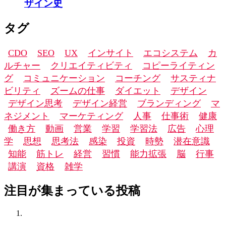
ザイン史
タグ
CDO
SEO
UX
インサイト
エコシステム
カ
ルチャー
クリエイティビティ
コピーライティン
グ
コミュニケーション
コーチング
サスティナ
ビリティ
ズームの仕事
ダイエット
デザイン
デザイン思考
デザイン経営
ブランディング
マ
ネジメント
マーケティング
人事
仕事術
健康
働き方
動画
営業
学習
学習法
広告
心理
学
思想
思考法
感染
投資
時勢
潜在意識
知能
筋トレ
経営
習慣
能力拡張
脳
行事
講演
資格
雑学
注目が集まっている投稿