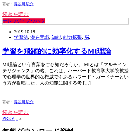
著者：
長谷川 駿介
続きを読む
ナレッジ・ノウハウ
2019.10.18
学習法
,
潜在意識
,
知能
,
能力拡張
,
脳
,
学習を飛躍的に効率化するMI理論
MI理論という言葉をご存知だろうか。 MIとは「マルチイン
テリジェンス」の略。これは、ハーバード教育学大学院教授
で心理学の世界的な権威でもあるハワード・ガードナーとい
う方が提唱した、人の知能に関する考 […]
著者：
長谷川 駿介
続きを読む
PREV
1
2