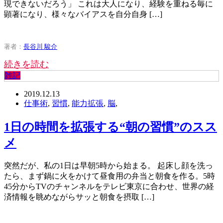
現できないだろう」 これは大人になり、経験を重ねる毎に
顕著になり、様々なバイアスを自分自身 […]
著者：
長谷川 駿介
続きを読む
雑記
2019.12.13
仕事術
,
習慣
,
能力拡張
,
脳
,
1日の時間を拡張する“朝の習慣”のスス
メ
突然だが、私の1日は早朝5時から始まる。 起床し顔を洗っ
たら、まず鍋に火をかけて昼食用の弁当と朝食を作る。5時
45分からTVのチャンネルをテレビ東京に合わせ、世界の経
済情報を眺めながらサッと朝食を摂取 […]